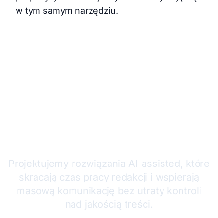
w tym samym narzędziu.
Chcesz przyspieszyć proces
tworzenia newslettera?
Projektujemy rozwiązania AI-assisted, które
skracają czas pracy redakcji i wspierają
masową komunikację bez utraty kontroli
nad jakością treści.