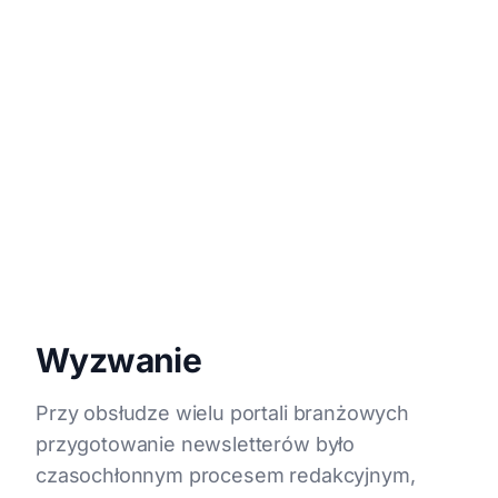
Wdrożenie produkcyjne + R&D
TECHNOLOGIE
Google Gemini, Quasar.js, .NET Web App
SKALA ROZWIĄZANIA
~30 000 subskrybentów
Wyzwanie
Przy obsłudze wielu portali branżowych
przygotowanie newsletterów było
czasochłonnym procesem redakcyjnym,