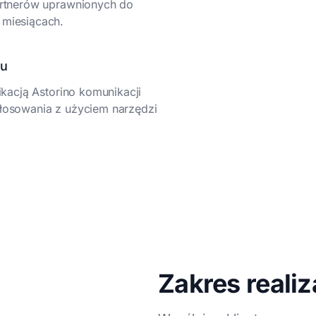
artnerów uprawnionych do
 miesiącach.
mu
ikacją Astorino komunikacji
łosowania z użyciem narzędzi
Zakres realiz