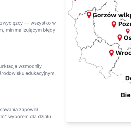
e zwycięzcy — wszystko w
, minimalizującym błędy i
punktacja wzmocniły
 środowisku edukacyjnym,
osowania zapewnił
lnym" wyborem dla działu