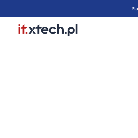
Pl
"Roboty do szkół
społeczny Astori
Astorino to marka robota edukacyjnego odwz