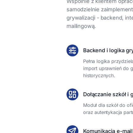
Wspólnie z klientem oprac
samodzielnie zaimplement
grywalizacji - backend, in
mailingową.
Backend i logika gr
Pełna logika przydzie
import uprawnień do 
historycznych.
Dołączanie szkół i
Moduł dla szkół do of
oraz autentykacja par
Komunikacja e-mail