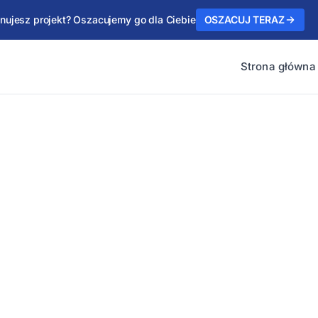
anujesz projekt? Oszacujemy go dla Ciebie
OSZACUJ TERAZ
Strona główna
" program
no
orowującego kinematykę i programowanie