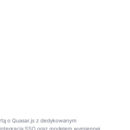
artą o Quasar.js z dedykowanym
integracją SSO oraz modelem wymiennej