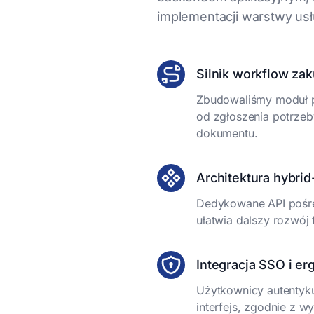
implementacji warstwy usł
Silnik workflow z
Zbudowaliśmy moduł p
od zgłoszenia potrzeb
dokumentu.
Architektura hybri
Dedykowane API pośre
ułatwia dalszy rozwój 
Integracja SSO i e
Użytkownicy autentykuj
interfejs, zgodnie z w