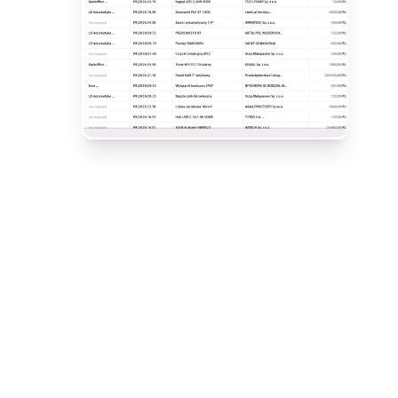
KLIENT
Astor - automatyzacja i robotyzacja