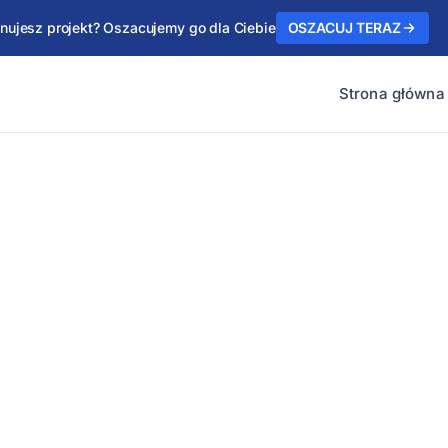
anujesz projekt? Oszacujemy go dla Ciebie
OSZACUJ TERAZ
Strona główna
kupów i alokacja
Astor usprawniające proces od zgłoszenia