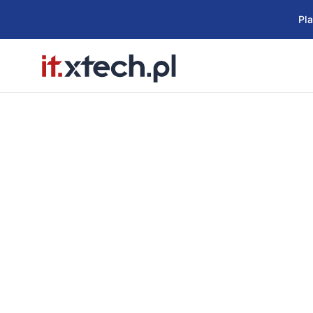
Pl
Cyfrowy obieg za
budżetu
Wdrożenie produkcyjne dla krakowskiej firmy 